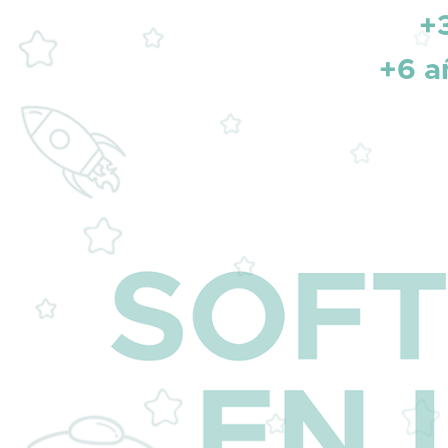
+
+6 a